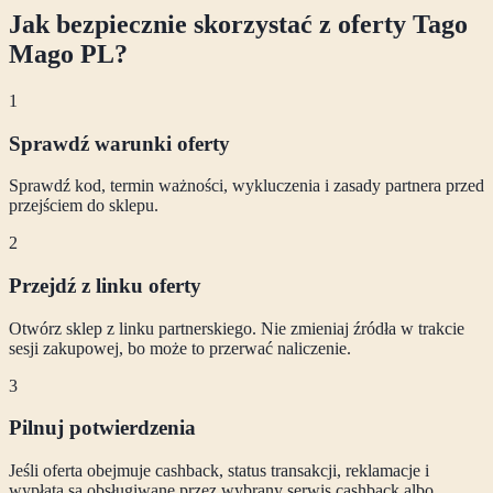
Jak bezpiecznie skorzystać z oferty
Tago
Mago PL
?
1
Sprawdź warunki oferty
Sprawdź kod, termin ważności, wykluczenia i zasady partnera przed
przejściem do sklepu.
2
Przejdź z linku oferty
Otwórz sklep z linku partnerskiego. Nie zmieniaj źródła w trakcie
sesji zakupowej, bo może to przerwać naliczenie.
3
Pilnuj potwierdzenia
Jeśli oferta obejmuje cashback, status transakcji, reklamacje i
wypłata są obsługiwane przez wybrany serwis cashback albo