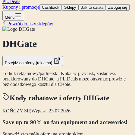
PL
.Deals
Kupony i promocje
Cashback
Sklepy
Jak to działa
Zaloguj się
Menu
Powrót do listy sklepów
DHGate
Przejdź do oferty (reklama)
To link reklamowy/partnerski. Klikając przycisk, zostaniesz
przekierowany do
DHGate
, a PL.Deals może otrzymać prowizję
bez dodatkowego kosztu dla Ciebie.
Kody rabatowe i oferty
DHGate
KOŃCZY SIĘ
Wygasa: 23.07.2026
Save up to 90% on fan equipment and accessories!
Sprawdź szczegóły oferty na stronie sklepu.