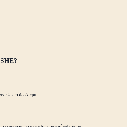
SHE
?
przejściem do sklepu.
sji zakupowej, bo może to przerwać naliczenie.